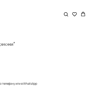
риони"
о телефону или в WhatsApp